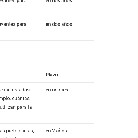
levantes para
en dos años
levantes para
en dos años
Plazo
e incrustados.
en un mes
emplo, cuántas
utilizan para la
as preferencias,
en 2 años